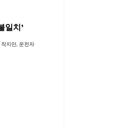
'불일치'
 작지만, 운전자