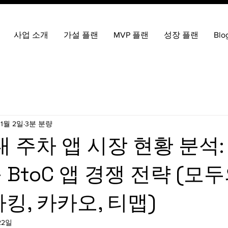
사업 소개
가설 플랜
MVP 플랜
성장 플랜
Blo
11월 2일
3분 분량
내 주차 앱 시장 현황 분석:
 BtoC 앱 경쟁 전략 (모
파킹, 카카오, 티맵)
22일