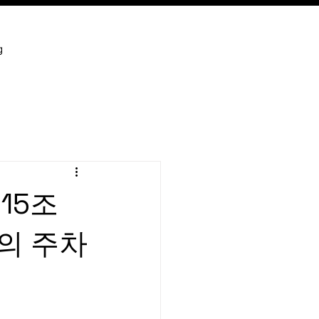
g
 15조
두의 주차